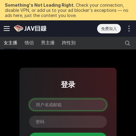
Something's Not Loading Right.
Check your connection,
disable VPN, or add us to your ad blocker's exceptions — no
ads here, just the content you love.
免费加入
女主播
情侣
男主播
跨性別
登录